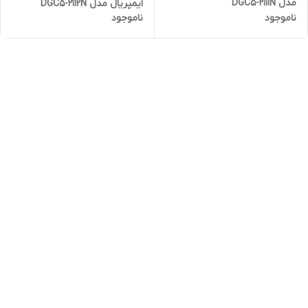
مدل DGC5-2111N
ایمپریال مدل DGC5-2112N
ناموجود
ناموجود