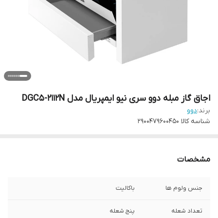
اجاق گاز مبله دوو سری نیو ایمپریال مدل DGC5-2112N
برند:
دوو
شناسه کالا
2900479600450
مشخصات
جنس ولوم ها
باکالیت
تعداد شعله
پنج شعله