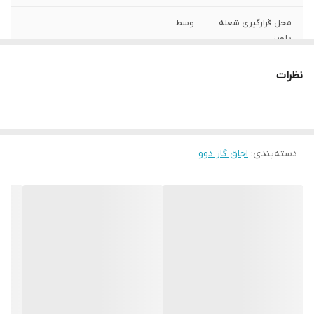
محل قرارگیری شعله
وسط
پلوپز
امکانات اجاق گاز
گرم‌کن
نظرات
امکانات آماده سازی
جوجه گردان
غذا
تنظیمات دستگاه
زمان سنج (Timer)
دسته‌بندی
:
اجاق گاز دوو
ابزار روشنایی
فندک فر
جنس
استیل
امکانات ظاهری
پایه قابل تنظیم
ابعاد
90x65x94 سانتی‌متر