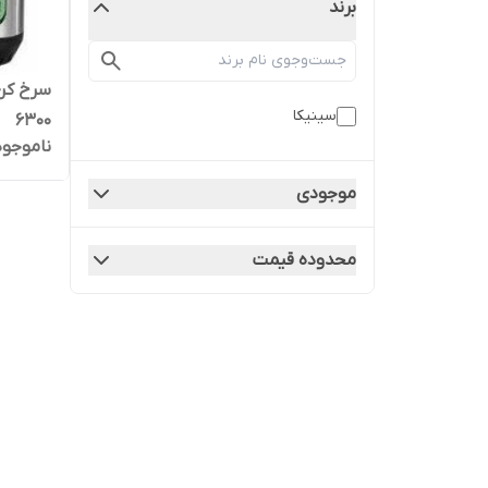
برند
سرخ کن
سینیکا
6300
ناموجود
موجودی
محدوده قیمت