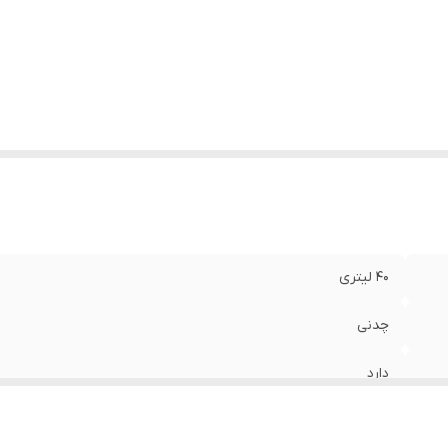
بلیت تنظیم ارتفاع
:
دارد
ر موتور
:
۳ دور
بلیت تنظیم اب
:
دارد
م پیچی موتور
:
تمام مس
تاب باد
:
تا ۱۰ متر
ع پایه
:
چرخدار(جالجایی اسان)
تاب اب
:
تا ۷ متر
اسب برای
:
روف گاردن - رستوران - باغ - کافه - باشگاه - مساجد و حس
40 لیتری
چدنی
دارد
۳۰۰ وات