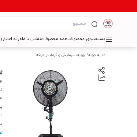
دسته‌بندی محصولات
همه محصولات
تماس با ما
خرید اعتباری 
کالابه خونه
/
تهویه، سرمایش و گرمایش
/
پنکه
پن
بر
دس
م
پر
تن
تو
سا
ن