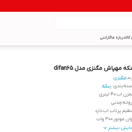
کالا
درباره ما
گارانتی
که مهپاش مگنزی مدل difan65
ند:
مگنزی
ته‌بندی
:
پنکه
خزن اب
:
40 لیتری
وانه
:
چدنی
ظیم پرتاب اب
:
دارد
ان موتور
:
۳۰۰ وات
یز پروانه
:
۶۵
مایش بیشتر