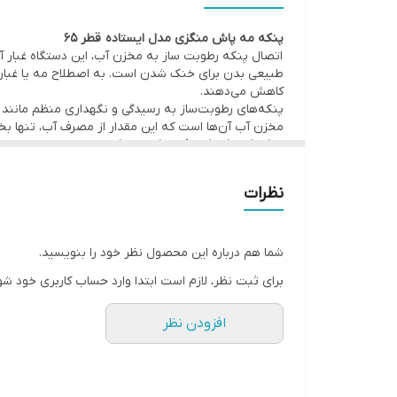
سایز پروانه
پنکه مه پاش منگزی مدل ایستاده قطر 65
اتصال پنکه رطوبت ساز به مخزن آب، این دستگاه غبار 
قابلیت تنظیم ارتفاع
طبیعی بدن برای خنک شدن است. به اصطلاح مه یا غبار تو
کاهش می‌دهند.
دور موتور
پنکه‌های رطوبت‌ساز به رسیدگی و نگهداری منظم مانند تمیز
مخزن آب آن‌ها است که این مقدار از مصرف آب، تنها بخ
موارد استفاده از پنکه رطوبت ساز
قابلیت تنظیم اب
همانطور که گفته شد پنکه رطوبت ساز مناسب فضاهای ب
زیر کاربردی و مناسب می‌باشند.
سیم پیچی موتور
نظرات
رستوران
باغ
پرتاب باد
فضای باز کافه‌ها
پنکه مه پاش منگزی مدل ایستاده
شما هم درباره این محصول نظر خود را بنویسید.
پنکه آبی یا مه پاش منگزی مدل ایستاده می تواند آب را
نوع پایه
برای ثبت نظر، لازم است ابتدا وارد حساب کاربری خود شو
که هوای گرم تابستان به طور موثری خنک تر شود. از ا
کردن هوا نیاز به وسیله ای سرمایشی برای افزایش رطوب
پرتاب اب
ویژگی پنکه مه پاش:
افزودن نظر
موتور 300 وات
جنس پره:فلزی
مناسب برای
قطر پره: 65 سانت
موتور دور پیچ مسی