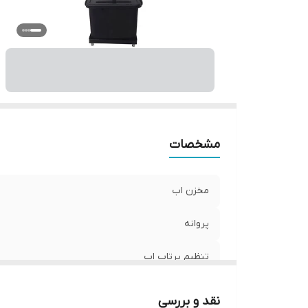
قا
دو
قا
سی
پر
نو
پر
من
مشخصات
مخزن اب
پروانه
تنظیم پرتاب اب
توان موتور
نقد و بررسی