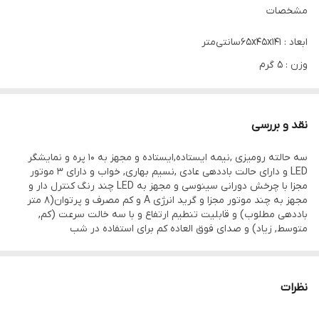
مشخصات
ابعاد : ۶۵x۴۵x۱۴۱سانتی‌متر
وزن : ۵ گرم
اقلام همراه : ریموت کنترل
قابلیت‌ها : قابلیت تنظیم ارتفاع
نقد و بررسی
تنظیمات دستگاه : تایمر
پایه : ایستاده و رومیزی
سه حالته رومیزی ,نیمه ایستاده,ایستاده و مجهز به 10 پره و نمایشگر
LED و دارای حالت باددهی عادی ,نسیم بهاری, خواب و دارای 3 موتور
تعداد پره : 10 پره
مجزا با چرخش دورانی سینوسی و مجهز به LED چند رنگ کنترل دار و
مجهز به چند موتور مجزا و گرید انرژی A و کم مصرف و پرتوان(8 متر
نمایشگر : پنل دیجیتال
باددهی مطلوب) و قابلیت تنطیم ارتفاع و با سه خالت سرعت (کم,
مصرف انرژی : گرید A
متوسط, زیاد) و صدای فوق العاده کم برای استفاده در شب
نظرات