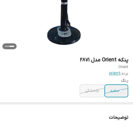
پنکه Orient مدل 2871
Orient
برند:
orient
رنگ
سفید
مشکی
توضیحات