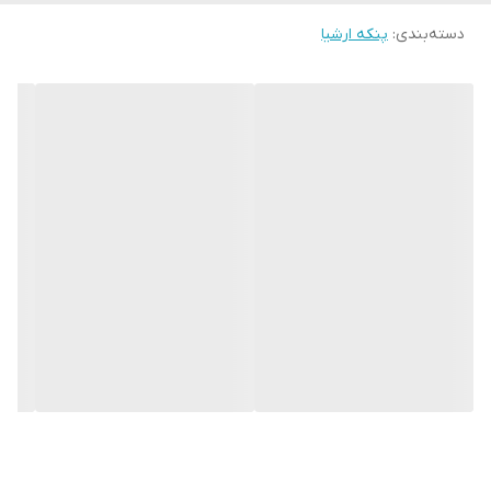
-دارای قابلیت تنظیم آسان زاویه وزش باد به صورت جغجغه ای
دسته‌بندی
:
پنکه ارشیا