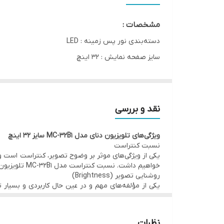
ضمانت
مشخصات :
دسته‌بندی نور پس زمینه : LED
سایز صفحه نمایش : 32 اینچ
رزولوشن(وضوح) : 768*1366 پیکسل
نوع صفحه : تخت
قدرت خروجی صدا :10w+10w
نقد و بررسی
گیرنده دیجیتال داخلی(Tuner) : DVB-T2 HEVC(h.265)
ویژگی‌های تلویزیون دنای مدل MC-32B1 سایز 32 اینچ
پورت‌ HDMI : 2 پورت ARC ، MHL
نسبت کنتراست
پورت USB : 1 پورت
یکی از ویژگی‌های موثر بر وضوح تصویر، کنتراست است 
خواهیم داشت. نسبت کنتراست مدل MC-32B1 تلویزیون دنای 3000:1 است که باعث می‌شود تصاویر با کیفیت و با وضوح بیشتری به نمایش گذاشته شود.
پورت AV-IN : 1 پورت
روشنایی تصویر (Brightness)
خروجی صدا OPTICAL : 1 پورت
یکی از مؤلفه‌های مهم و در عین حال کاربردی و بسیار تع
پورت YPbPr : 1 پورت
ویژگی‌های یک تلویزیون با روشنایی بالا، به نمایش گذا
خروجی صدا/هدفون : 1 پورت
نظرات