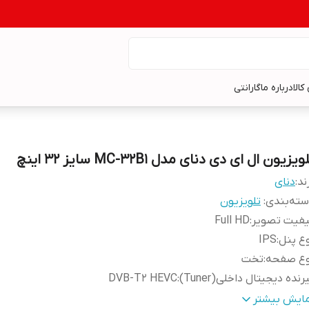
کالا
درباره ما
گارانتی
ویزیون ال ای دی دنای مدل MC-32B1 سایز 32 اینچ
ند:
دنای
ته‌بندی
:
تلویزیون
یفیت تصویر
:
Full HD
ع پنل
:
IPS
وع صفحه
:
تخت
رنده دیجیتال داخلی(Tuner)
:
DVB-T2 HEVC
مانت
:
18 ماه گارانتی از تاریخ تولید و 60 ماه تامین قطعات
مایش بیشتر