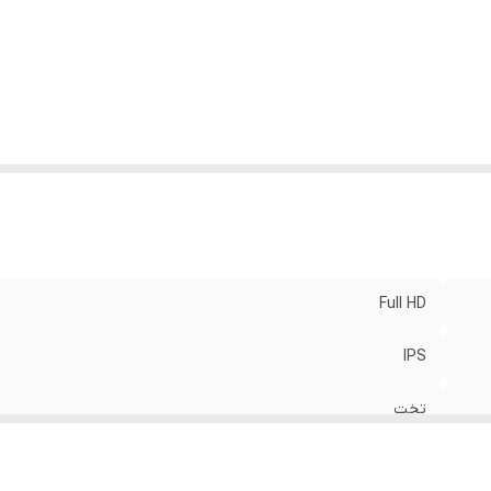
Full HD
IPS
تخت
DVB-T2 HEVC