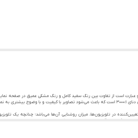
18 ماه گارانتی از تاریخ تولید و 60 ماه تامین قطعات
و عبارت است از تفاوت بین رنگ سفید کامل و رنگ مشکی عمیق در صفحه نمای
یین‌کننده در تلویزیون‌ها، میزان روشنایی آن‌ها می‌باشد؛ چنانچه یک تلویزیون
به زبان ساده Nits میزان نوری که صف
شتن محتوا در نور زیاد است بدون اینکه تصویر به اصطلاح شسته شود.