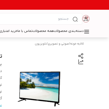
دسته‌بندی محصولات
همه محصولات
تماس با ما
خرید اعتباری 
کالابه خونه
/
صوتی و تصویری
/
تلویزیون
تل
بر
دس
ک
نو
ن
گی
ض
ن