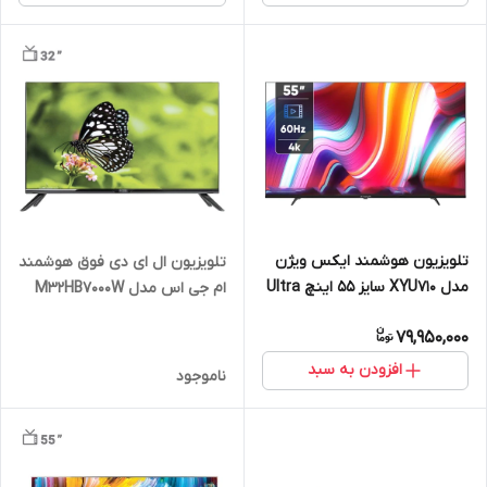
تلویزیون هوشمند ایکس ویژن
تلویزیون ال ای دی فوق هوشمند
مدل XYU710 سایز ۵۵ اینچ Ultra
ام جی اس مدل M32HB7000W
HD 4K
سایز 32 اینچ
79,950,000
افزودن به سبد
ناموجود