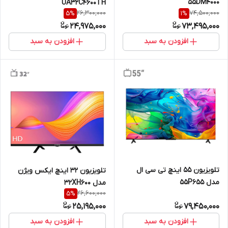
55DM4000
UA32C4600TH
26,300,000
74,500,000
5
%
1
%
24,975,000
73,495,000
افزودن به سبد
افزودن به سبد
تلویزیون 55 اینچ تی سی ال
تلویزیون 32 اینچ ایکس ویژن
مدل 55P655
مدل 32XH600
26,600,000
5
%
25,195,000
79,450,000
افزودن به سبد
افزودن به سبد