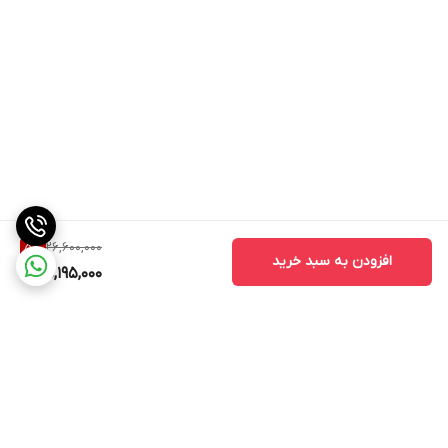
درگاه‌های ارتباطی
یک عدد ورودی آنتن / یک عدد USB 2.0 / یک
عدد ورودی صدا و تصویر (Composite)/ دو
عدد HDMI
تعداد درگاه‌های
1 عدد
USB
تعداد ساب ووفر
ندارد
تیونر (تلویزیون
DVB-T۲
26,600,000
5
%
دیجیتال داخلی)
افزودن به سبد خرید
25,195,000
قابلیت اتصال به
دارد
دیوار
نوع پایه
رومیزی
نوع صفحه نمایش
تخت