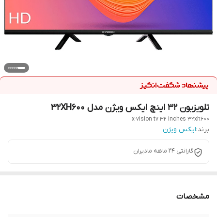
تلویزیون 32 اینچ ایکس ویژن مدل 32XH600
x-vision tv 32 inches 32xh600
برند:
ایکس ویژن
گارانتی 24 ماهه مادیران
مشخصات