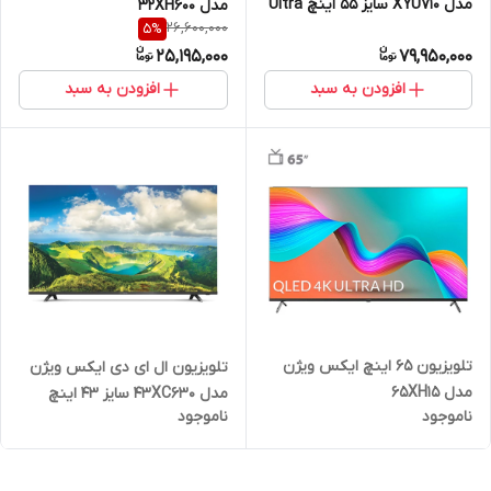
مدل XYU710 سایز ۵۵ اینچ Ultra
مدل 32XH600
26,600,000
5
%
HD 4K
25,195,000
79,950,000
افزودن به سبد
افزودن به سبد
تلویزیون 65 اینچ ایکس ویژن
تلویزیون ال ای دی ایکس ویژن
مدل 65XH15
مدل 43XC630 سایز 43 اینچ
ناموجود
ناموجود