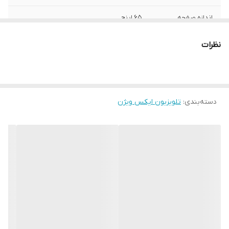
اندازه صفحه
65 اینچ
نمایش
نظرات
نوع رابط هوشمند
دارد
(سیستم عامل)
برند دستگاه
ایکس ویژن
دسته‌بندی
:
تلویزیون ایکس ویژن
سیستم عامل
اندروید 11
رزولوشن
2160 × 3840 پیکسل
کیفیت تصویر
4K (Ultra HD)
تعداد درگاه‌های
3 درگاه
HDMI
تعداد درگاه‌های
2 درگاه