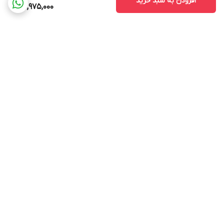
افزودن به سبد خرید
24,975,000
نتیجه‌گیری
برگشت به بالا
تلویزیون سام
الکترونیک مدل
UA32C4600TH یک
این تلویزیون از یک پنل VA با رزولوشن HD
گزینه اقتصادی و
(1280×720) بهره می‌برد. کیفیت تصویر آن
ارسال ویژه
پشتیبانی ۲۴ ساعته
کاربردی است که برای
برای پخش برنامه‌های تلویزیونی همچون
نیازهای معمولی
اخبار، فیلم‌های قدیمی یا محتوای باکیفیت
طراحی‌شده است. اگر