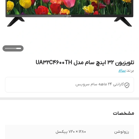
تلویزیون 32 اینچ سام مدل UA32C4600TH
برند:
سام
گارانتی ۲۴ ماهه سام سرویس
مشخصات
رزولوشن
۱۲۸۰ × ۷۲۰ پیکسل