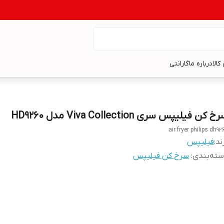
کالا
درباره ما
گارانتی
خ کن فیلیپس سری Viva Collection مدل HD9260
air fryer philips dh92
ند:
فیلیپس
ته‌بندی
:
سرخ کن فیلیپس