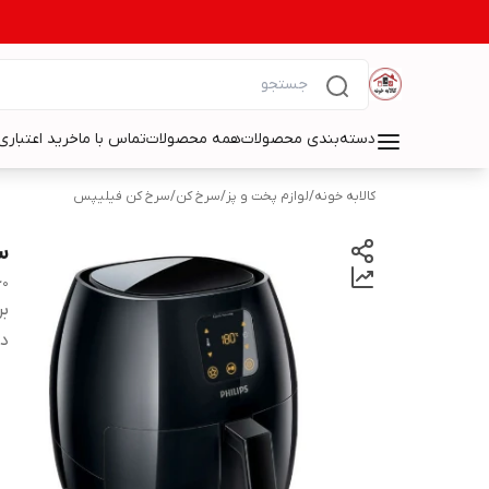
دسته‌بندی محصولات
همه محصولات
تماس با ما
خرید اعتباری 
کالابه خونه
/
لوازم پخت و پز
/
سرخ کن
/
سرخ کن فیلیپس
سر
60
بر
دس