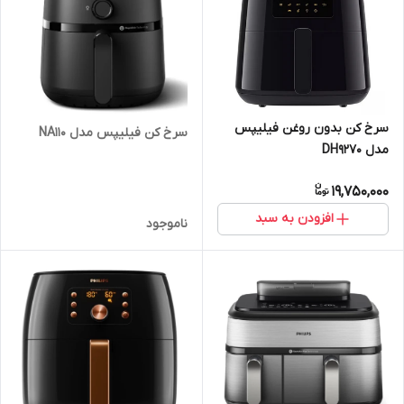
سرخ کن بدون روغن فیلیپس
سرخ کن فیلیپس مدل NA110
مدل DH9270
19,750,000
افزودن به سبد
ناموجود