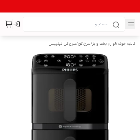
کالابه خونه
/
لوازم پخت و پز
/
سرخ کن
/
سرخ کن فیلیپس