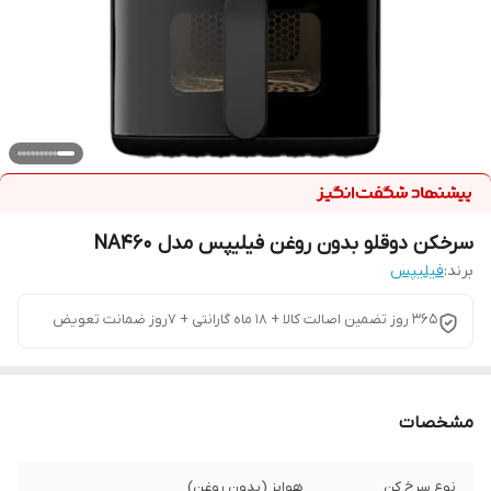
سرخکن دوقلو بدون روغن فیلیپس مدل NA460
برند:
فیلیپس
365 روز تضمین اصالت کالا + 18 ماه گارانتی + 7روز ضمانت تعویض
مشخصات
نوع سرخ کن
هواپز (بدون روغن)