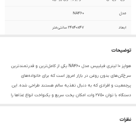
مدل
NA۴۶۰
ابعاد
۲۴x۴۰x۴۷ سانتی‌متر
وزن
۸.۹۸ کیلوگرم
توضیحات
ظرفیت به نفر
۸ نفر
هواپز 10 لیتری فیلیپس مدل NA460 یکی از کامل‌ترین و قدرتمندترین
سیستم نمایش
صفحه نمایشگر دیجیتال - چراغ نشانگر دما
سرخ‌کن‌های بدون روغن در بازار امروز است که برای خانواده‌های
وضعیت
پرجمعیت و افرادی که به دنبال تغذیه سالم هستند طراحی شده. این
حداکثر توان مصرفی
۲۷۵۰ وات
دستگاه با توان 2750 وات، امکان پخت سریع و یکنواخت انواع غذاها را
فراهم می‌سازد و با فناوری انحصاری RapidAir هوای گرم را به‌صورت
ظرفیت به لیتر
۱۰ لیتر
چرخشی درون محفظه‌ها به گردش درمی‌آورد تا سطح غذاها کاملاً ترد و
نظرات
حالت‌های پخت
گریل - سبزیجات - سیب‌زمینی - گوشت - مرغ -
داخل آن لطیف و آبدار بماند، بدون نیاز به روغن زیاد. ظرفیت پخت این
ماهی - چرخش هوای گرم - پخت کیک
مدل 10 لیتر (مناسب برای حدود هشت نفر) بوده و به لطف داشتن دو