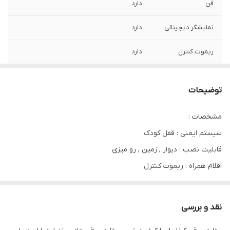
فن
دارد
نمایشگر دیجیتالی
دارد
ریموت کنترل
دارد
توضیحات
مشخصات :
سیستم ایمنی : قفل کودک
قابلیت نصب : دیوار , زمین , رو میزی
اقلام همراه : ریموت کنترل
تنظیمات حرارت : 2 حالته
ابعاد : 400x400x1400
نقد و بررسی
حداقل توان گرمایشی : 500