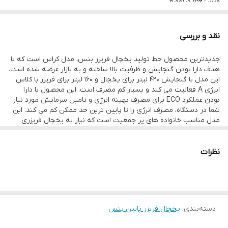
وزن : ۱۵۶ کیلوگرم
نوع مقاومت در برابر برفک : نوفراست
گنجایش یخچال : ۴۲۰
نقد و بررسی
گنجایش فریز : ۱۶۰
جدیدترین محصول خط تولید یخچال فریزر بنس، مدل کراس است که با
گنجایش کل به لیتر : ۵۸۰
هدف دارا بودن گنجایش و ظرفیت بالا ساخته و به بازار عرضه شده است.
این مدل با گنجایش 420 لیتر برای یخچال و 160 لیتر برای فریزر با کلاس
گنجایش کل به فوت : ۲۸
انرژی A فعالیت می کند و بسیار کم مصرف است. این محصول با دارا
ارتفاع : ۱۹۰ سانتی‌متر
بودن عملکرد ECO برای مصرف بهینه انرژی و تامین سرمایش مورد نیاز
شما در دستگاه، مصرف انرژی را تا پایین ترین حد ممکن کم می کند. این
عمق : ۷۷ سانتی‌متر
مدل مناسب خانواده های پر جمعیت است که نیاز به یخچال فریزری
جادار برای نگهداری از مواد غذایی ماهانه خود دارند. همچنین قیمت
پهنا : ۷۷۰
یخچال های بنس نسبت به کیفیتشان بسیار مناسب است و برای
محدوده گنجایش کل به لیتر : ۵۵۱ تا ۷۰۰
مصارف خانوادگی و روزمره بهترین گزینه میباشد. یخچال فریزر کراس
نظرات
دارای سیستم No Frost یا بدون برفک است. پس به همین دلیل خیال
امکانات یخچال : بدون برفک
شما می تواند از آب کردن برفکها یا شکستن یخهای درون یخچال و فریزر،
تعداد طبقات یخچال : ۴
راحت باشد. این یخچال فریزر دارای سیستم گردش هوای داخلی بسیار
قوی است که به کمک تازه ماندن بیشتر مواد غذایی در یخچال نیز می-
تعداد طبقات درب یخچال : 5
آید. یکی از برتریهایی که یخچال فریزر بنس نسبت به دیگر مدلهای
دسته‌بندی
:
یخچال فریزر پایین بنس
موجود در بازار ایران دارد، مجهز بودن به سیستم یخساز و آبسردکن
تعداد کشو :4 عدد
داخلی است. یخچال فریزر بنس مدل کراس با اتصال به آب لولهکشی