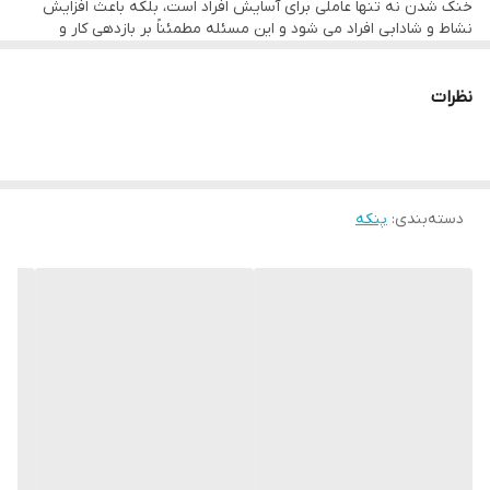
خنک شدن نه تنها عاملی برای آسایش افراد است، بلکه باعث افزایش
جنس پره : پلاستیک
نشاط و شادابی افراد می شود و این مسئله مطمئناً بر بازدهی کار و
فعالیتی که این افراد در مکان مورد نظر انجام می دهند تأثیر مثبت
خواهد داشت. یکی از دستگاه های خنک کننده هوا که می تواند به خوبی
عمل تهویه و خنک سازی هوای محیط های سرپوشیده ای مثل، سالن ها،
نظرات
باشگاه های ورزشی، ادارات و تالارهای پذیرایی و … را انجام دهد،
پنکه
صنعتی
می باشد.
پنکه های صنعتی در انواع مختلف و با توجه به مکان مورد استفاده و
وسعت فضای مورد کاربرد، طراحی و تولید می شوند. یکی از این پنکه ها،
پنکه صنعتی ایستاده یا پنکه صنعتی دیواری
می باشد.
دسته‌بندی
:
پنکه