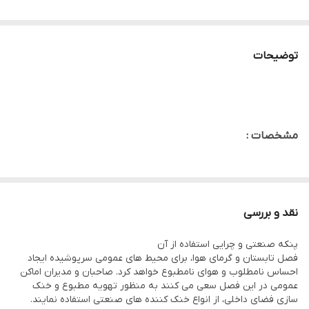
توضیحات
مشخصات :
ابعاد : ۴۵x۳۵x۱۷۰ سانتی‌متر
وزن : ۲۰ گرم
نقد و بررسی
حداکثر توان مصرفی : ۲۵۰
پنکه صنعتی و چرایی استفاده از آن
حجم باد دهی : ۷۰۰۰-۱۰۰۰۰
فصل تابستان و گرمای هوا، برای محیط های عمومی سرپوشیده ایجاد
احساس نامطلوب و هوای نامطبوع خواهد کرد. صاحبان و مدیران اماکن
قابلیت‌ها : قابلیت تنظیم ارتفاع
عمومی در این فصل سعی می کنند به منظور تهویه مطبوع و خنک
تعداد پره : سه پره
سازی فضای داخلی، از انواع خنک کننده های صنعتی استفاده نمایند.