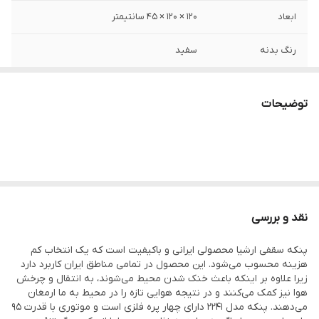
ابعاد
120 × 120 × 45 سانتیمتر
رنگ بدنه
سفید
جنس بدنه
فلز
توضیحات
جنس پره
فلز
تعداد پره
4 پره
توان (وات)
95 وات
نقد و بررسی
منبع تغذیه
برق شهری
پنکه سقفی ارشیا محصولی ایرانی و باکیفیت است که یک انتخاب کم
ولتاژ ورودی (ولت)
220
هزینه محسوب می‌شود. این محصول در تمامی مناطق ایران کاربرد دارد
زیرا علاوه بر اینکه باعث خنک شدن محیط می‌شوند، به انتقال و چرخش
سرعت گردش موتور
340
هوا نیز کمک می‌کنند و در نتیجه هوایی تازه را در محیط به ما ارمغان
(دور بر دقیقه)
می‌دهند. پنکه مدل 2241 دارای چهار پره فلزی است و موتوری با قدرت 95