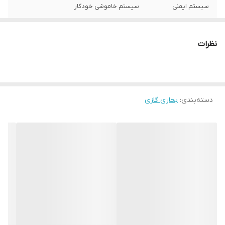
سیستم ایمنی
سیستم خاموشی خودکار
ابزار روشنایی
جرقه زن
نظرات
قابلیت‌ها
امکان تنظیم شعله
قابلیت نصب
زمین
دسته‌بندی
:
بخاری گازی
ارتفاع
2150 سانتی‌متر
طول
45 سانتی‌متر
عرض
45 سانتی متر
وزن
16000 گرم
نوع سوخت
گازی