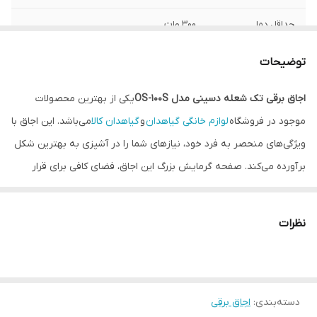
حداقل دما
300 وات
حداکثر دما
1500 وات
توضیحات
قابلیت کنترل دما
دارد
اجاق برقی تک شعله دسینی مدل OS-100S
یکی از بهترین محصولات
موجود در فروشگاه
لوازم خانگی گیاهدان
و
گیاهدان کالا
می‌باشد. این اجاق با
سیستم قطع کن
دارد
خودکار
ویژگی‌های منحصر به فرد خود، نیازهای شما را در آشپزی به بهترین شکل
برآورده می‌کند. صفحه گرمایش بزرگ این اجاق، فضای کافی برای قرار
دادن ظروف مختلف را فراهم می‌کند و با قدرت 1500 وات، می‌تواند دمای
سطح را تا 500 درجه سلسیوس افزایش دهد.
نظرات
این اجاق دارای ترموستات تنظیم دما است که به شما امکان می‌دهد
دمای مناسب برای هر نوع غذا را انتخاب کنید. چراغ راهنمای روشن شدن،
نشان می‌دهد که دستگاه در حال کار است و به شما کمک می‌کند تا از
دسته‌بندی
:
اجاق برقی
ایمنی بیشتری برخوردار باشید. طراحی بدنه و سطح گرمایش به گونه‌ای