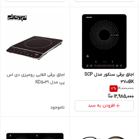
اجاق برقی سنکور مدل SCP
اجاق برقی القایی رومیزی دی اس
3701BK
پی مدل KD5031
14,000,000
7
%
12,985,000
افزودن به سبد
ناموجود