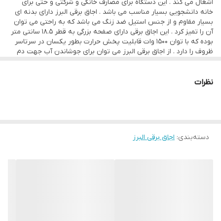
اشغال می کند . این دستگاه برای مصارف خانگی و شرکتی و حتی برای
های دانشجویی و …
خانه دانشجویی بسیار مناسب می باشد . اجاق برقی البرز دارای بدنه ای
بسیار مقاوم و از جنس استیل ضد زنگ می باشد که به راحتی می توان
آن را تمیز کرد . این اجاق برقی دارای صفحه بزرگی به قطر 18.5 سانتی متر
بوده که با توان 1500 وات قابلیت پخش حرارت بطور یکسان در سرتاسر
ظروف را دارد . از اجاق برقی البرز می توان برای جوشاندن آب جهت دم
کردن چای ، پختن غذا ، سرخ کردن ، یخ زدایی و سرخ کردن مواد غذایی
استفاده نمود . این اجاق برقی دارای یک شعله می باشد که با چرخش ولوم
تنظیمات ترموستات می توان میزان حرارت آن را تنظیم کرد . همچنین بر
نظرات
روی بدنه ی دستگاه یک چراغ نشان گر تعبیه شده است که وضعیت
روشن بودن شعله را نمایش می دهد
دسته‌بندی
:
اجاق برقی البرز