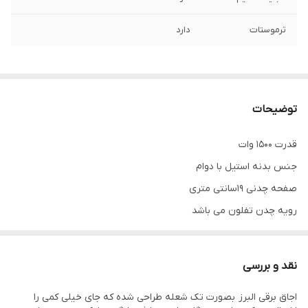
ترموستات
دارد
توضیحات
قدرت 1500 وات
جنس بدنه استیل با دوام
صفحه چدنی 19سانتی متری
رویه چدن تفلون می باشد
محهز به ترموسوییچ حفاظتی هوشمند
دارای قابلیت تنظیم دما
نقد و بررسی
فاصله دو دسته 30 سانتی متر
اجاق برقی البرز بصورت تک شعله طراحی شده که جای خیلی کمی را
مناسب پخت وپز در منازل دفاتر ادارات کارگاه ها پمپ بنزین هاو خوابگاه