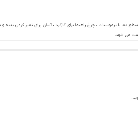
200 وات
1000 وات
ید.