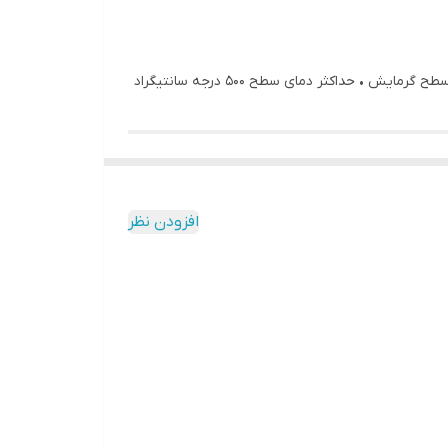
• صفحه پخت دوبل • صفحه گرمایش سنگین • انتخاب سطح دما با ترموستات • چراغ راهنما برای کارکرد • آسان برای تمیز کردن بدنه و سطح گرمایش • حداکثر دمای سطح 500 درجه سانتیگراد
افزودن نظر