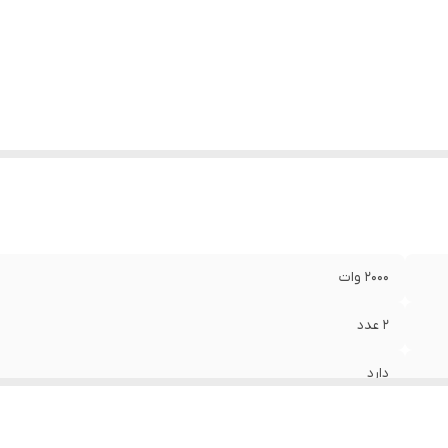
اکثر دما
:
1000 وات
2000 وات
2 عدد
دارد
دارد