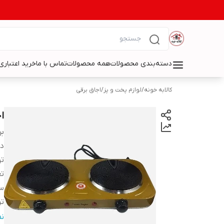
دسته‌بندی محصولات
همه محصولات
تماس با ما
خرید اعتباری 
کالابه خونه
/
لوازم پخت و پز
/
اجاق برقی
اج
بر
دس
تو
تع
س
تر
حد
ن