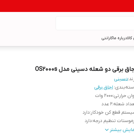
کالا
درباره ما
گارانتی
اق برقی دو شعله دسینی مدل OS2000s
ند:
دسینی
ته‌بندی
:
اجاق برقی
ان حرارتی
:
2000 وات
داد شعله
:
2 عدد
یستم قطع کن خودکار
:
دارد
موستات تنظیم درجه
:
دارد
اقل دما
:
200 وات
مایش بیشتر