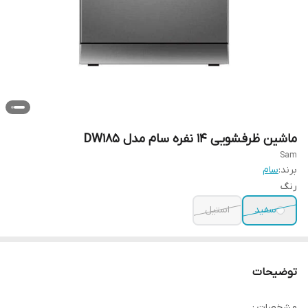
ماشین ظرفشویی ۱۴ نفره سام مدل DW185
Sam
برند:
سام
رنگ
سفید
استیل
توضیحات
مشخصات :