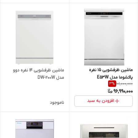
ماشین ظرفشویی 15 نفره
ماشین ظرفشویی 14 نفره دوو
پاکشوما مدل E۵۳W
مدل DW-200W
101,000,000
3
%
96,990,000
افزودن به سبد
ناموجود