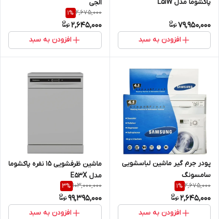
پاکشوما مدل L51W
الجی
2,675,000
1
%
2,645,000
79,950,000
افزودن به سبد
افزودن به سبد
پودر جرم گیر ماشین لباسشویی
ماشین ظرفشویی 15 نفره پاکشوما
سامسونگ
مدل E۵۳X
103,000,000
2,675,000
3
%
1
%
99,395,000
2,645,000
افزودن به سبد
افزودن به سبد