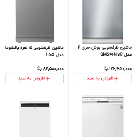
ماشین ظرفشویی بوش سری 4
ماشین ظرفشویی 15 نفره پاکشوما
مدل SMS46NI01B
مدل L51X
82,500,000
126,450,000
افزودن به سبد
افزودن به سبد