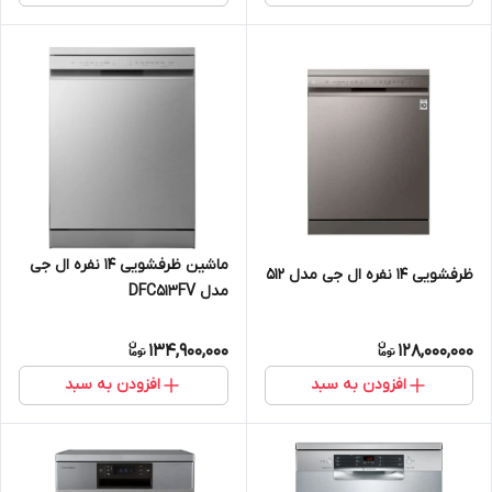
ماشین ظرفشویی 14 نفره ال جی
ظرفشویی 14 نفره ال جی مدل 512
مدل DFC513FV
134,900,000
128,000,000
افزودن به سبد
افزودن به سبد