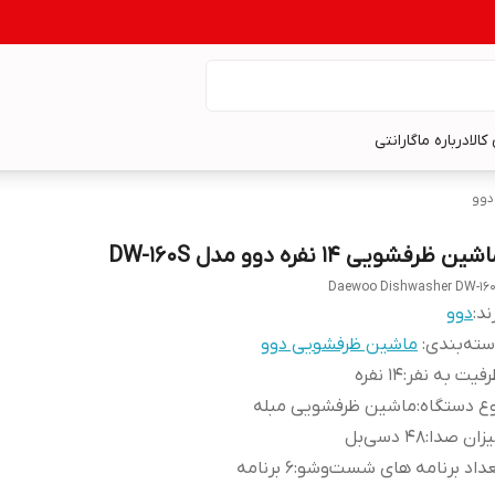
کالا
درباره ما
گارانتی
دوو
شین ظرفشویی 14 نفره دوو مدل DW-160S
Daewoo Dishwasher DW-16
ند:
دوو
ته‌بندی
:
ماشین ظرفشویی دوو
فیت به نفر
:
14 نفره
ع دستگاه
:
ماشین ظرفشویی مبله
زان صدا
:
48 دسی‌بل
داد برنامه های شست‌وشو
:
6 برنامه