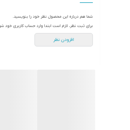
و
قفل کودک
شما هم درباره این محصول نظر خود را بنویسید.
قابلیت شستشو نصف ظرفیت
برای ثبت نظر، لازم است ابتدا وارد حساب کاربری خود شو
سیستم عیب یاب هوشمند
افزودن نظر
نمودار مصرف انرژی
رنگ
برند دستگاه
تعداد سبد
متوسط میزان مصرف آب در هر شست و شو
سری