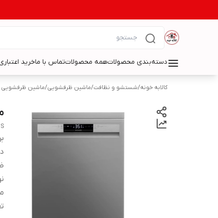
دسته‌بندی محصولات
همه محصولات
تماس با ما
خرید اعتباری 
کالابه خونه
/
شستشو و نظافت
/
ماشین ظرفشویی
/
ماشین ظرفشویی 
ما
0S
بر
دس
ظر
نو
می
تع