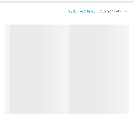
کردن پنل کنترلی ماشین ظرفشویی / قابلیت Energy Saver برای
دسته‌بندی
:
ماشین ظرفشویی ال جی
طبقه مخصوص
دارد
شستشوی ظروف روزمره با صرفه جویی در مصرف انرژی و آب / قابلیت
قاشق و چنگال
Delay Start برای تاخیر در زمان شروع شستشو از ۱ تا ۱۲ ساعت / دارای
جنس بدنه
آلومینیوم
صفحه نمایش LED لمسی / دارای نماد پر کردن مجدد نمک (Salt Refill
جنس سطح داخلی
استیل ضدزنگ
Icon) / دارای قیف (Funnel) برای پر کردن مخزن نمک ماشین ظرفشویی
/ دارای قابلیت Machine Clean Reminder جهت یادآوری تمیز کردن
وزن
۴۶ کیلوگرم
دستگاه / پشتیبانی از برنامه LG ThinQ برای کنترل و مدیریت ماشین
پهنا
۶۰ سانتی‌متر
ظرفشویی از طریق موبایل (مخصوص موبایل های اندرویدی و iOS)
عمق
۶۰ سانتی‌متر
ارتفاع
۸۵ سانتی‌متر
تعداد برنامه‌ اصلی
۹ عدد
شست‌وشو