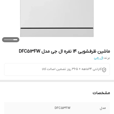
ماشین ظرفشویی 14 نفره ال جی مدل DFC513FW
برند:
ال جی
گارانتی ۲۴ماهه + 365 روز تضمین اصالت کالا
مشخصات
مدل
DFC۵۱۳FW