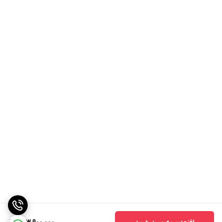
نمایشگر وضعیت
نمایشگر دیجیتال
نوع ماده شوینده
قرص
قابل استفاده
مناسب برای ظروف
حساس و شیشه‌ای / چینی و کریستال /بزرگ
(قابلمه)