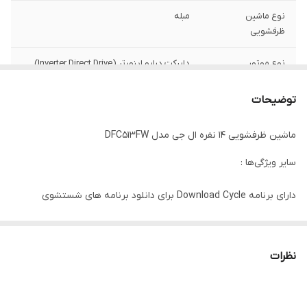
نوع ماشین
مبله
ظرفشویی
نوع موتور
دایرکت درایو اینورتر (Inverter Direct Drive)
اقلام همراه
دفترچه راهنما / سبد مجزا برای قاشق و چنگال /
توضیحات
شلنگ
ماشین ظرفشویی 14 نفره ال جی مدل DFC513FW
میزان صدا
۴۴ دسی‌بل
سایر ویژگی‌ها :
رده مصرف انرژی
A+
دارای برنامه Download Cycle برای دانلود برنامه های شستشوی
متوسط میزان
۹.۹ لیتر
جدیدتر / قابلیت Extra Dry (ExtraDry) برای خشک کردن بهتر ظروف با
مصرف آب در هر
شست‌وشو
دمای بالا / قابلیت Dual Zone برای شستشوی ظروف بسیار کثیف و
نظرات
ظروف روزمره به صورت هم زمان / قابلیت High temp برای شستشو با
ظرفیت به نفر
۱۴ نفر
آب بسیار داغ / قابلیت Half Load برای شستشوی تعداد کمی از ظروف با
تعداد طبقه
۳ عدد
صرفه جویی در مصرف انرژی و آب / قابلیت Control Lock برای قفل