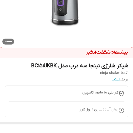
شیکر شارژی نینجا سه درب مدل BC151UKBK
ninja shaker bc151
برند:
نینجا
گارانتی 18 ماهه کاسپین
زمان آماده‌سازی
1
روز کاری