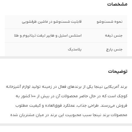
مشخصات
نحوه شست‌وشو
قابلیت شست‌وشو در ماشین ظرفشویی
جنس تیغه
استنلس استیل و هایپر لیفت تیتانیوم و طلا
جنس پارچ
پلاستیک
محدوده ظرفیت
0.5 تا 1.0 لیتر
پارچ
توضیحات
ظرفیت پارچ
510
برند آمریکایی نینجا یکی از برندهای فعال در زمینه تولید لوازم آشپزخانه
کوچک است که در حال حاضر محصولات آن در بیش از 100 کشور به
وزن
790 گرم
فروش می‌رسند. طراحی جذاب، عملکرد فوق‌العاده و کیفیت مطلوب
شناسه کالا
2620153170074
محصولات برند نینجا سبب محبوبیت این برند در میان مشتریان شده
است. اسموتی ساز نینجا BC151 که به آن شیکر شارژی نیز می‌گویند، یکی