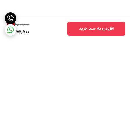
12,000,000
4
%
افزودن به سبد خرید
11,476,500
برگشت به بالا