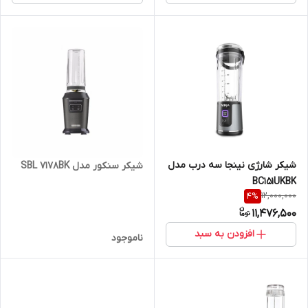
شیکر شارژی نینجا سه درب مدل
شیکر سنکور مدل SBL 7178BK
BC151UKBK
12,000,000
4
%
11,476,500
افزودن به سبد
ناموجود