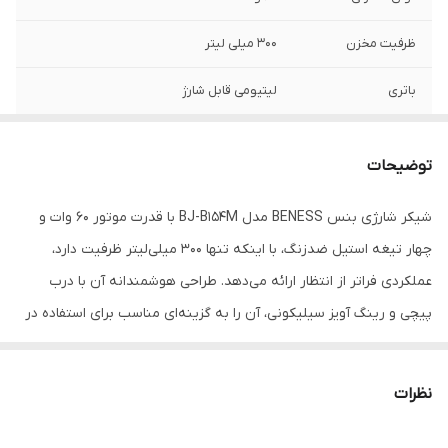
ظرفیت مخزن
300 میلی لیتر
باتری
لیتیومی قابل شارژ
ظرفیت باتری
1200میلی آمپر
توضیحات
زمان شارژ کامل
3 ساعت
شیکر شارژی بنس BENESS مدل BJ-B154M با قدرت موتور 60 وات و
رینگ آویز
دارد
چهار تیغه استیل ضدزنگ، با اینکه تنها 300 میلی‌لیتر ظرفیت دارد،
سیلیکونی
عملکردی فراتر از انتظار ارائه می‌دهد. طراحی هوشمندانه آن با درب
نوع درب
درب پیچی
پیچی و رینگ آویز سیلیکونی، آن را به گزینه‌ای مناسب برای استفاده در
باشگاه، محل کار یا حتی در خودرو تبدیل کرده است. باتری لیتیومی 1200
نوع تیغه
تیغه های 4 پره استیل ضد زنگ
میلی‌آمپری با قابلیت شارژ کامل در 3 ساعت، امکان استفاده 8 تا 10 بار در
نظرات
استفاده هر شارژ
برای 8-10 دفعه کارکرد
هر شارژ را فراهم می‌آورد. توصیه می‌شود برای افزایش طول عمر باتری،
کامل
پس از هر استفاده، اجازه دهید دستگاه کاملاً خنک شود و سپس دوباره