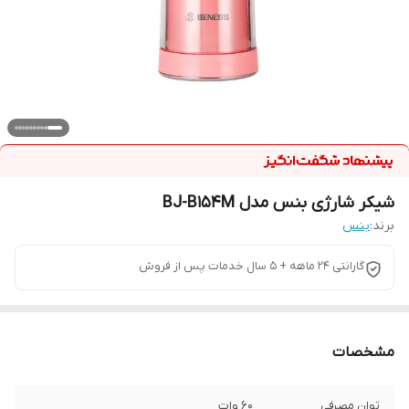
شیکر شارژی بنس مدل BJ-B154M
برند:
بنس
گارانتی 24 ماهه + 5 سال خدمات پس از فروش
مشخصات
توان مصرفی
60 وات