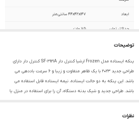
ابعاد
44x42x147 سانتی‌متر
حداکثر توان
75 وات
وزن
6000 گرم
توضیحات
تعداد پره‌ها
۹
پنکه ایستاده مدل Frozen ارشیا کنترل دار SF-2921A کنترل دار دارای
طراحی جدید 2023 با یک ظاهر متفاوت و زیبا و 6 سرعت باددهی می
جهت چرخش پنکه
۳ حالته (چپ و راست _ بالا و پایین _ سینوسی
)
باشد. این پنکه به دو حالت ایستاده، نیمه ایستاده قابل استفاده می
باشد. طراحی جدید و شیک بدنه دستگاه، آن را برای استفاده در منزل یا
ریموت کنترل
دارد
محیط های اداری مناسب نموده است. این پنکه دارای 5 پره پلاستیکی با
توضیحات تایمر
تنظیم تایمر از ۳۰ دقیقه تا ۸ ساعت
قابلیت باد دهی با 6 سرعت مختلف به صورت خیلی کم تا خیلی زیاد
نظرات
است که از طریق دکمه Speed روی بدنه قابل تنظیم می باشد. پنکه
مشخصات نمایشگر
صفحه نمایشگر دیجیتال
ایستاده مدل Frozen ارشیا کنترل دار SF-2921A بر روی بدنه یک صفحه
قابلیت تنظیم ارتفاع
دارد