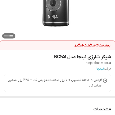
شیکر شارژی نینجا مدل BC251
ninja shaker bc251
برند:
نینجا
گارانتی ۱۸ ماهه کاسپین + ۷ روز ضمانت تعویض کالا + ۳۶۵ روز تضمین
اصالت کالا
مشخصات