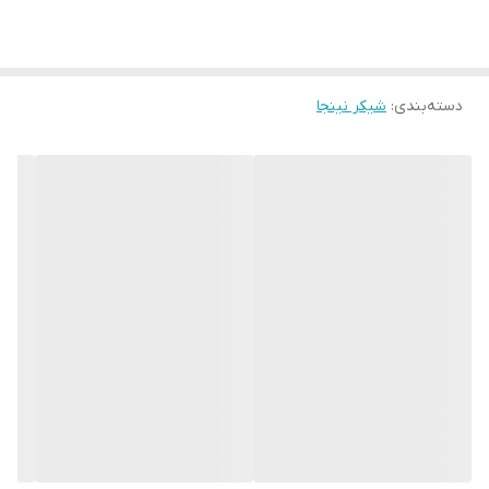
شناخته می شود. انتخابی است که به خاطر قدرت و کارایی اش توانسته
طرفداران زیادی در سراسر دنیا پیدا کند. نینجا به عنوان برندی معتبر و
شناخته شده در زمینه دستگاه های مخلوط کن و شیکرها همواره درصدر
دسته‌بندی
:
شیکر نینجا
رقابت های جهانی قرار دارد و از جوایز متعدد برخوردار است