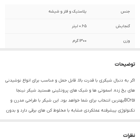
جنس
پلاستیک و فلز و شیشه
گنجایش
0.65 لیتر
وزن
1300 گرم
نوع دهانه
پیچی
توضیحات
نوع عایق حرارتی
بدون عایق حرارتی
اگر به دنبال شیکری با قدرت بالا. قابل حمل و مناسب برای انواع نوشیدنی
نوع قمقمه و شیکر
شیکر
های یخ زده. اسموتی ها و شیک های پروتئینی هستید شیکر نینجا
ورزشی
BC251بهترین انتخاب برای شما خواهد بود. این شیکر با طراحی مدرن و
ابعاد کلی
10x10x28 سانتی‌متر
تکنولوژی پیشرفته عملکردی مشابه با مخلوط کن های برقی دارد و بدون
نیاز به سیم به شما امکان میدهد تا از قدرت یک مخلوط کن در هرمکانی
استفاده کنید. این شیکر که به عنوان شیکر شارژی نینجا مدل BC251نیز
نظرات