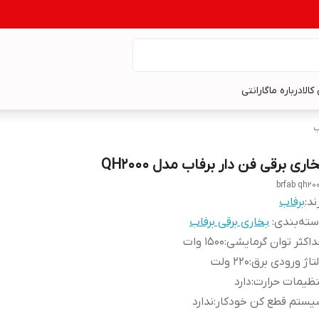
کالا
درباره ما
گارانتی
ب
اری برقی فن دار برفاب مدل QH2000
brfab qh20
ند:
برفاب
ته‌بندی
:
بخاری برقی برفاب
اکثر توان گرمایشی
:
1500 وات
تاژ ورودی برق
:
220 ولت
ظیمات حرارت
:
دارد
یستم قطع کن خودکار
:
ندارد