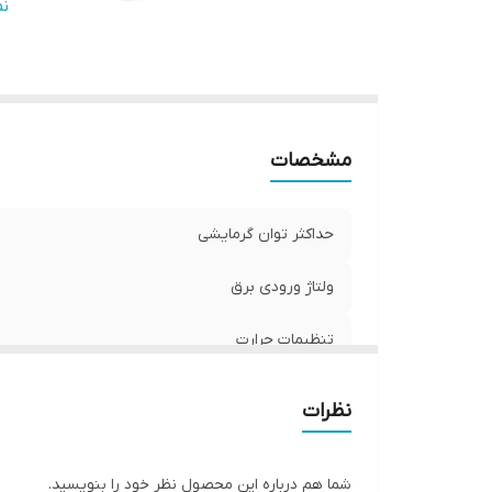
ت
ن
ری
نو
بر
و
اب
مشخصات
ر
ج
حداکثر توان گرمایشی
ق
سا
ولتاژ ورودی برق
تنظیمات حرارت
سیستم قطع کن خودکار
نظرات
ترموستات
شما هم درباره این محصول نظر خود را بنویسید.