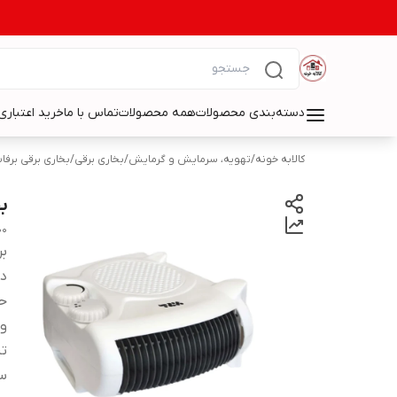
دسته‌بندی محصولات
همه محصولات
تماس با ما
خرید اعتباری 
کالابه خونه
/
تهویه، سرمایش و گرمایش
/
بخاری برقی
/
بخاری برقی برفا
بخ
00
بر
دس
حد
ول
تن
س