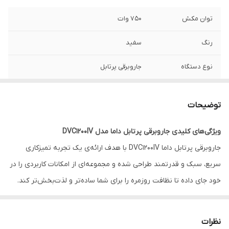
توان مکش
750 وات
رنگ
سفید
نوع دستگاه
جاروبرقی پرتابل
برند دستگاه
داما
توضیحات
شعاع کارکرد
7 متر
ویژگی‌های کلیدی جاروبرقی پرتابل داما مدل DVC1200IV
شناسه کالا
2800009030644
جاروبرقی پرتابل داما DVC1200IV با هدف ارائه‌ی یک تجربه تمیزکاری
ظرفیت مخزن زباله
1 لیتر
سریع، سبک و قدرتمند طراحی شده و مجموعه‌ای از امکانات کاربردی را در
خود جای داده تا نظافت روزمره را برای شما ساده‌تر و لذت‌بخش‌تر کند.
طراحی ارگونومیک
دارد
مهم‌ترین ویژگی‌های این مدل عبارتند از:
کشور سازنده
ایتالیا
DVC1200IV در نظافت روزمره خانه‌های ایرانی
نظرات