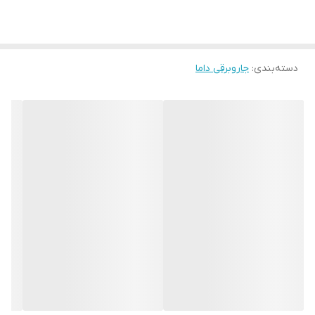
در خانه‌های ایرانی که معمولاً پر از رفت‌وآمد، مهمانی‌های خانوادگی و
خریدهای هفتگی است، وجود یک جاروبرقی پرتابل قدرتمند مثل
DVC1200IV می‌تواند روند نظافت را بسیار سریع‌تر کند. جمع کردن
دسته‌بندی
:
جاروبرقی داما
خرده‌ریزهای آشپزخانه، تمیز کردن داخل ماشین، جمع‌آوری پرز لباس‌ها یا
صاف کردن مبل قبل از مهمانی—all در چند دقیقه انجام می‌شود و به
شما کمک می‌کند وقت بیشتری را با خانواده بگذرانید.
مشخصات فنی جاروبرقی پرتابل داما مدل DVC1200IV
ابعاد:
۳۰ × ۱۰ × ۲۰ سانتی‌متر
وزن:
۱.۵ کیلوگرم
باتری:
لیتیوم-یون ۲۲ ولت، شارژ کامل در ۳ ساعت
قدرت مکش:
۱۲,۰۰۰ پاسکال
فیلتر:
HEPA قابل شستشو
جنس بدنه:
ABS مقاوم