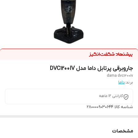
جاروبرقی پرتابل داما مدل DVC1200IV
dama dvc1200iv
برند:
داما
گارانتی 12 ماهه
شناسه کالا
2800009030644
مشخصات