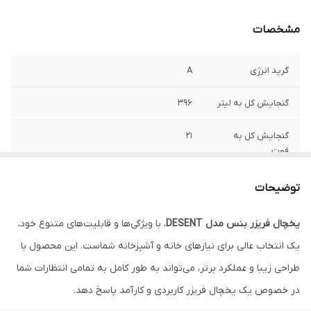
مشخصات
گرید انرژی
A
گنجایش کل به لیتر
۳۹۶
گنجایش کل به
۲۱
فوت
نوع مقاومت در برابر
نوفراست
توضیحات
برفک
یخچال فریزر بنس مدل
DESENT
، با ویژگی‌ها و قابلیت‌های متنوع خود،
گنجایش یخچال
۲۵۶ لیتر
یک انتخاب عالی برای نیازهای خانه و آشپزخانه شماست. این محصول با
تعداد طبقات
4
طراحی زیبا و عملکرد برتر، می‌تواند به طور کامل به تمامی انتظارات شما
یخچال
در خصوص یک یخچال فریزر کاربردی و کارآمد پاسخ دهد.