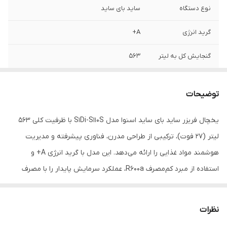
نوع دستگاه
ساید بای ساید
گرید انرژی
A+
گنجایش کل به لیتر
563
گنجایش کل به
27 لیتر
فوت
توضیحات
نوع مقاومت در برابر
نوفراست
یخچال فریزر ساید بای ساید اسنوا مدل S1Di-S110S با ظرفیت کلی ۵۶۳
برفک
لیتر (۲۷ فوت)، ترکیبی از طراحی مدرن، فناوری پیشرفته و مدیریت
امکانات صفحه
نمایشگر لمسی
هوشمند مواد غذایی را ارائه می‌دهد. این مدل با گرید انرژی A+ و
نمایش
استفاده از مبرد کم‌مصرف R600a، عملکرد سرمایش پایدار را با مصرف
امکانات یخ‌ساز
تولید یخ خرد شده
بهینه برق همراه کرده است. بخش یخچال با گنجایش ۳۹۴ لیتر شامل
چهار طبقه اصلی، شش طبقه روی درب و دو کشوی بزرگ برای نگهداری
امکانات آب‌ریز
فیلتر تصفیه آب
نظرات
میوه و سبزیجات طراحی شده است. فناوری سرمایش سریع (Super