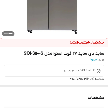
ساید بای ساید 27 فوت اسنوا مدل S1Di-S110-S
برند:
اسنوا
24 ماهه انتخاب سرویس
شناسه کالا
2900176509216
مشخصات