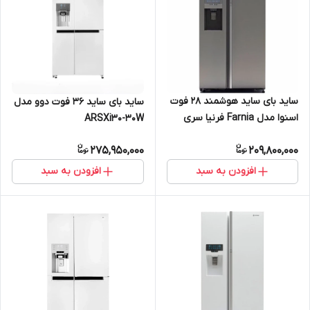
ساید بای ساید هوشمند 28 فوت
ساید بای ساید 36 فوت دوو مدل
اسنوا مدل Farnia فرنیا سری
ARSXi30-30W
گالری S3Di-S100-S
275,950,000
209,800,000
افزودن به سبد
افزودن به سبد