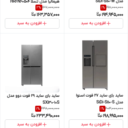
مدل S1Di-S110-W
هیمالیا مدل تسلا HRFN60504
167,000,000
198,000,000
2
%
1
%
163,357,000
194,945,000
افزودن به سبد
افزودن به سبد
ساید بای ساید 27 فوت اسنوا
ساید بای ساید 29 فوت دوو مدل
مدل S1Di-S110-S
SXi30-10S
238,000,000
203,000,000
1
%
1
%
233,490,000
198,995,000
افزودن به سبد
افزودن به سبد