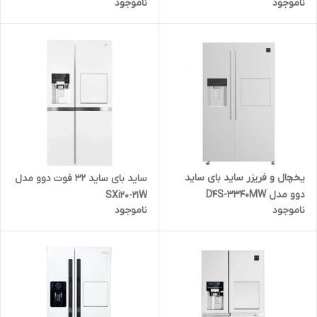
ناموجود
ناموجود
ES52 - تیتانیوم
یخچال و فریزر ساید بای ساید
ساید بای ساید 32 فوت دوو مدل
دوو مدل D4S-3340MW
SXi20-21W
ناموجود
ناموجود