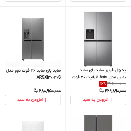
یخچال فریزر ساید بای ساید
ساید بای ساید 36 فوت دوو مدل
بنس مدل Axis ظرفیت ۳۰ فوت
ARSXi30-30S
275,000,000
16
%
با یخساز اتوماتیک
280,950,000
229,890,000
افزودن به سبد
افزودن به سبد