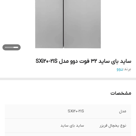
ساید بای ساید 32 فوت دوو مدل SXi20-21S
برند:
دوو
مشخصات
مدل
SXi20-21S
نوع یخچال فریزر
ساید بای ساید