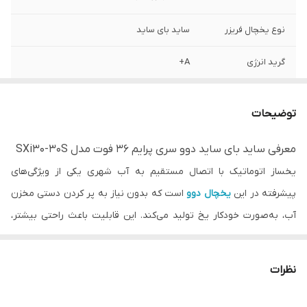
نوع یخچال فریزر
ساید بای ساید
گرید انرژی
A+
گنجایش کل به لیتر
۷۷۱
توضیحات
گنجایش کل به
۳۶ فوت
فوت
معرفی ساید بای ساید دوو سری پرایم 36 فوت مدل SXi30-30S
یخساز اتوماتیک با اتصال مستقیم به آب شهری یکی از ویژگی‌های
نوع مقاومت در برابر
نوفراست
برفک
پیشرفته در این
یخچال دوو
است که بدون نیاز به پر کردن دستی مخزن
آب، به‌صورت خودکار یخ تولید می‌کند. این قابلیت باعث راحتی بیشتر،
سایر ویژگی‌ها
گنجایش زیاد فضای داخلی برای نگهداری انواع
مواد غذایی / قابل کنترل از طریق برنامه موبایل
تأمین یخ مداوم و صرفه‌جویی در زمان می‌شود. دیگر نیازی به پر کردن
/ دستگیره مخفی / دارای نمایشگر و صفحه
دستی مخزن آب ندارید. یخ همیشه در دسترس است، مخصوصاً در
کنترل لمسی / دارای آب‌سردکن اتوماتیک
نظرات
فصل تابستان. این یخچال فریزر همچنین مجهز به فیلتر تصفیه آب
وزن
۱۱۵ کیلوگرم
است که آب را تصفیه کرده و یخ شفاف و بدون طعم نامطبوع تولید