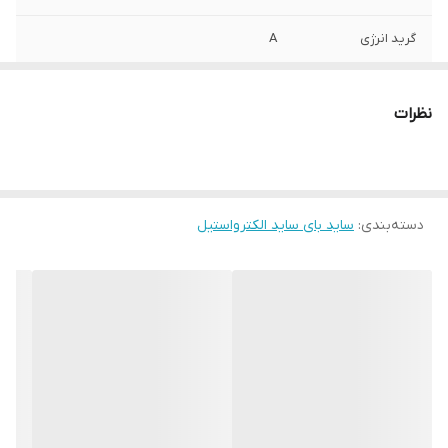
گرید انرژی
A
گنجایش کل به لیتر
599 لیتر
نظرات
گنجایش کل به
25 فوت
فوت
نوع مقاومت در برابر
نوفراست
برفک
دسته‌بندی
:
ساید بای ساید الکترواستیل
اقلام همراه یخچال/
قفسه تخم مرغ , قفسه بطری نوشیدنی , قالب
فریزر
یخ , دفترچه راهنما
شناسه کالا
2900394408759