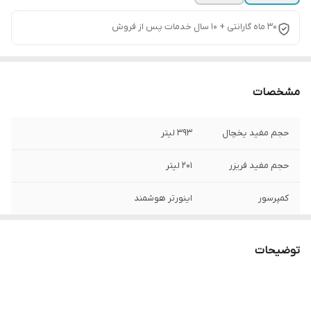
30 ماه گارانتی + 10 سال خدمات پس از فروش
مشخصات
حجم مفید یخچال
۳۹۳ لیتر
حجم مفید فریزر
۲۰۱ لیتر
کمپرسور
اینورتر هوشمند
نوع پنل
هوشمند دیجیتال لمسی
توضیحات
ابسردکن
دارد
یخساز اتومات
دارد