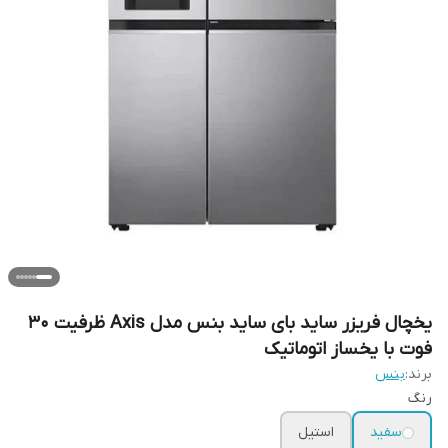
یخچال فریزر ساید بای ساید بنس مدل Axis ظرفیت ۳۰
فوت با یخساز اتوماتیک
برند:
بنس
رنگ
سفید
استیل