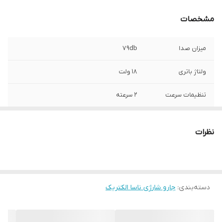
مشخصات
میزان صدا
79db
ولتاژ باتری
18 ولت
تنظیمات سرعت
2 سرعته
نوع باتری
لیتیوم یون
نظرات
کنترل روی دسته
دارد
میزان شارژدهی
45 دقیقه
باتری
دسته‌بندی
:
جارو شارژی ناسا الکتریک
برند دستگاه
ناسا الکتریک