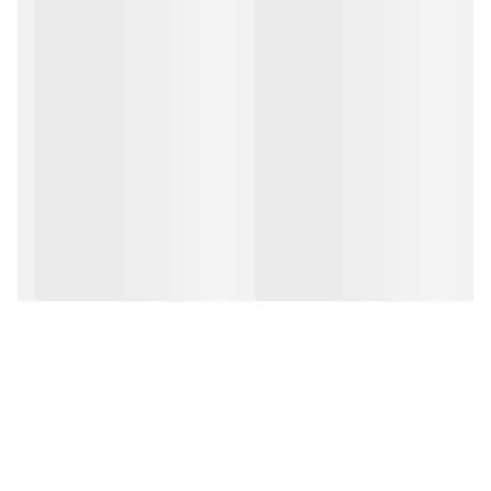
نشانگر وضعیت
دارد
شارژ باتری
نشانگر پر بودن
دارد
مخزن
وزن
3 کیلوگرم
ظرفیت مخزن
0.5 لیتر
نوع دستگاه
جارو شارژی
امکان جذب مایعات
ندارد
سایر ویژگی‌ها
فیلتر ضد آلرژی قابل شست‌وشو (HEPA13) |
دارای دسته تاشو | دارای قابلیت جذب گرد و غبار
| دارای قابلیت جدا شدن مخزن
نوع جارو
دستی و عصایی