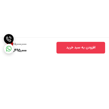
25,000,000
6
%
افزودن به سبد خرید
23,495,000
برگشت به بالا