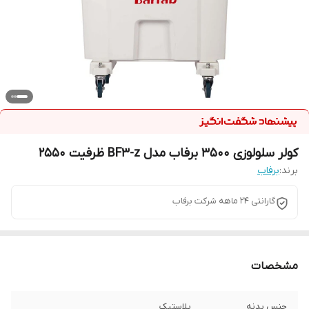
کولر سلولوزی 3500 برفاب مدل BF3-z ظرفیت 2550
برند:
برفاب
گارانتی ۲۴ ماهه شرکت برفاب
مشخصات
جنس بدنه
پلاستیک