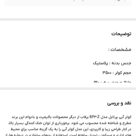
توضیحات
مشخصات :
جنس بدنه : پلاستیک
حجم کولر : ۳۵۰۰
ولتاژ ورودی برق : ۲۲۰
حداکثر قدرت باد دهی : ۲۵۵۰
نقد و بررسی
کولر آبی پرتابل مدل BF3-Z برفاب از دیگر محصولات باکیفیت و بادوام این برند
مطرح و شناخته شده محسوب می شود. برخورداری از توان خنک کنندگی بسیار بالا،
در کنار طراحی زیبا و کاربردی، این مدل کولر آبی را به یک گزینه مناسب برای محیط
های اداری و مسکونی تبدیل ساخته است. استفاده از پدهای سلولزی در دیواره ها، از