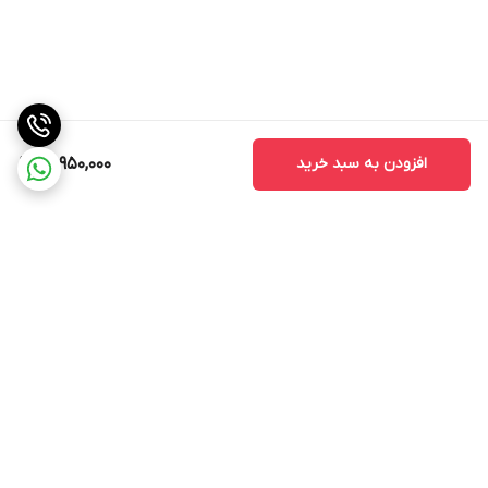
۲۴ درجه تنظیم متفاوت است. این ویژگی به کاربران اجازه می‌دهد تا میزان
آسیاب دانه قهوه را متناسب با نوع نوشیدنی و سلیقه‌ی شخصی تنظیم
کنند. به‌علاوه، قابلیت استفاده هم‌زمان از پودر قهوه و دانه‌ی قهوه،
انعطاف‌پذیری فوق‌العاده‌ای به دستگاه می‌بخشد. نمایشگر دیجیتالی به
همراه نشانگر فشار بخار، اطلاعات کاربردی مانند وضعیت دستگاه و میزان
افزودن به سبد خرید
31,950,000
فشار را در اختیار کاربر می‌گذارد تا هر فنجان قهوه با دقت بیشتری تهیه
شود. وجود دو نازل قهوه نیز امکان تهیه‌ی هم‌زمان دو شات را فراهم
می‌کند که برای خانه‌هایی با مصرف بالا یا دفاتر کوچک مزیتی جدی
محسوب می‌شود.
منوی متنوع نوشیدنی‌ با عملکردی سریع و دقیق
برگشت به بالا
توان مصرفی ۱۳۶۰ وات، دستگاه را برای عملکرد سریع و آماده‌سازی
نوشیدنی در زمان کم آماده نگه می‌دارد. مباشی ME-CCM2069SS با