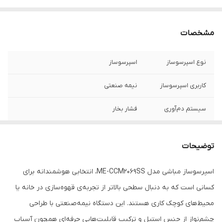
مشخصات
نوع اسپرسوساز
اسپرسوساز
کاربری اسپرسوساز
نیمه صنعتی
سیستم دم‌آوری
فشار بخار
ابعاد
۳۷x۳۴x۳۶ سانتی‌متر
توضیحات
وزن
۳.۹ کیلوگرم
اسپرسوساز مباشی مدل ME-CCM2069SS، انتخابی هوشمندانه برای
جنس بدنه
استیل
کسانی است که به دنبال سطحی بالاتر از تجربه‌ی قهوه‌سازی در خانه یا
فشار بخار
۲۰ بار
محیط‌های کوچک کاری هستند. این دستگاه نیمه‌صنعتی با طراحی
چشم‌نواز از جنس استیل و ترکیب قابلیت‌هایی حرفه‌ای همچون آسیاب