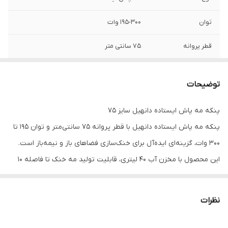
توان
195-300 وات
قطر پروانه
75 سانتی متر
جنس پره
فلزی
توضیحات
حجم مخزن آب
40 لیتر
پنکه مه پاش ایستاده دانهیل سایز 75
قدرت پرتاب
10 متر
پنکه مه پاش ایستاده دانهیل با قطر پروانه 75 سانتی‌متر و توان 195 تا
قابلیت تنظیم ارتفاع
دارد
300 وات، گزینه‌ای ایده‌آل برای خنک‌سازی فضاهای باز و نیمه‌باز است.
این محصول با مخزن آب 40 لیتری، قابلیت تولید مه خنک تا فاصله 10
سرعت
3 سرعت قابل تنظیم
متر و پوشش‌دهی حدود 200 متر مربع را فراهم می‌کند.
چرخش
90 درجه به طرفین
ویژگی‌های کلیدی:
نظرات
قطر پروانه فلزی: 75 سانتی‌متر
جریان هوا
5000-7000 c/h
حجم مخزن آب: 40 لیتر