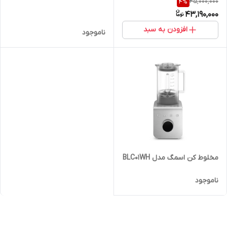
45,000,000
4
%
43,190,000
افزودن به سبد
ناموجود
مخلوط کن اسمگ مدل BLC01WH
ناموجود