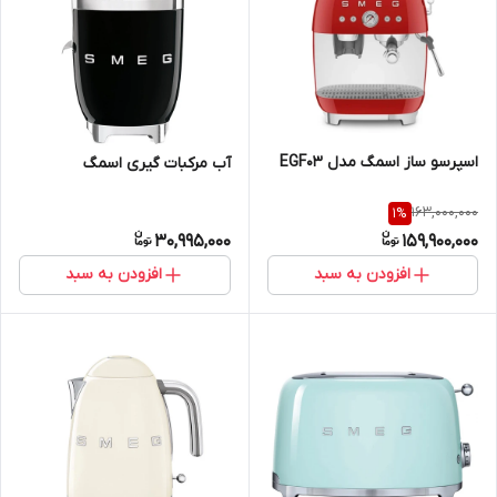
اسپرسو ساز اسمگ مدل EGF03
آب مرکبات گیری اسمگ
163,000,000
1
%
30,995,000
159,900,000
افزودن به سبد
افزودن به سبد