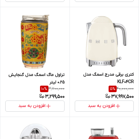
کتری برقی مدرج اسمگ مدل
تراول ماگ اسمگ مدل گنجایش
KLF04CR
0.25 لیتر
3,700,000
40,000,000
10
%
5
%
3,299,500
37,997,500
افزودن به سبد
افزودن به سبد