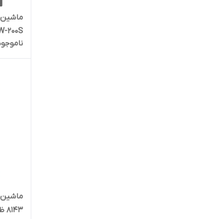
W-200S
ناموجود
8143 ظرفیت 8 کیلوگرم