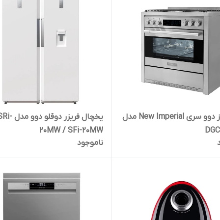
اجاق گاز دوو سری New Imperial مدل
یخچال فریزر دوقلو دوو مدل 
20MW / SFi-20MW
DGC
ناموجود