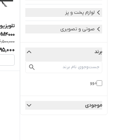
لوازم پخت و پز
صوتی و تصویری
5DM4000
,500,000
95,000
برند
دوو
موجودی