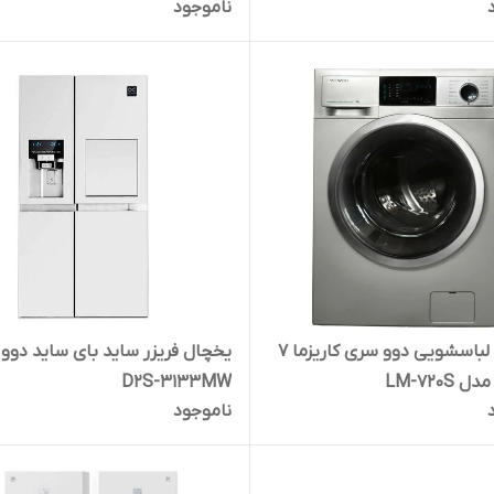
ناموجود
ماشین لباسشویی دوو سری کاریزما 7
یخچال فریزر ساید بای ساید دوو
LM-720S
D2S-3133MW
ناموجود