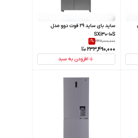
ل
ساید بای ساید 29 فوت دوو مدل
SXi30-10S
1
%
238,000,000
233,490,000
افزودن به سبد