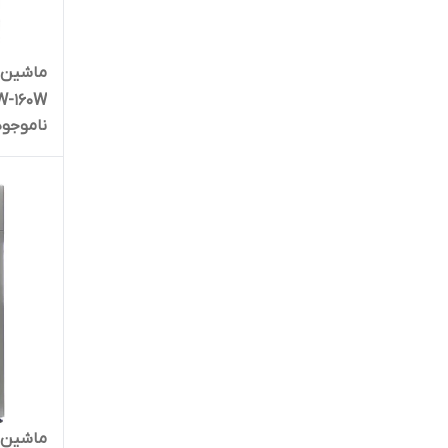
W-160W
ناموجود