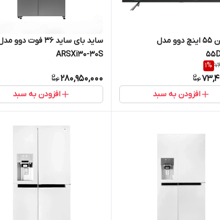
تلویزیون 55 اینچ دوو مدل
ساید بای ساید 36 فوت دوو مد
ARSXi30-30S
5
1
%
74
280,950,000
73,4
افزودن به سبد
افزودن به سبد