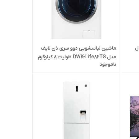
 مدل
ماشین لباسشویی دوو سری ذن لایف
مدل DWK-Life82TS ظرفیت 8 کیلوگرم
ناموجود