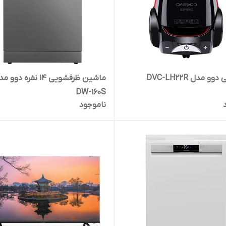
و مدل DVC-LH22R
ماشین ظرفشویی 14 نفره دوو
DW-160S
ناموجود