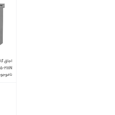
5-2111N
ناموجود