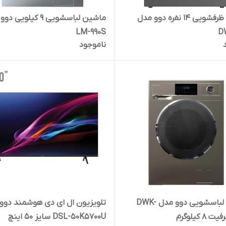
ماشین ظرفشویی 14 نفره دوو مدل
ماشین لباسشویی 9 کیلویی
LM-990S
D
ناموجود
ماشین لباسشویی دوو مدل DWK-
تلویزیون ال ای دی هوشمند دوو
DSL-50K5700U سایز 50 اینچ