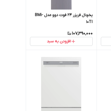
یخچال فریزر 24 فوت دوو مدل BMi-
10TI
107,390,000
افزودن به سبد