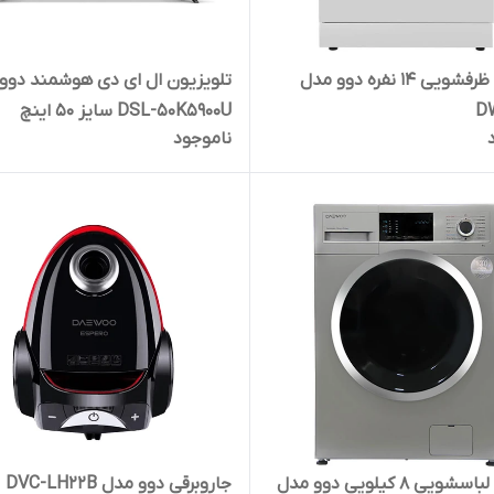
ماشین ظرفشویی 14 نفره دوو مدل
تلویزیون ال ای دی هوشمند دوو
D
DSL-50K5900U سایز 50 اینچ
ناموجود
ماشین لباسشویی 8 کیلویی دوو مدل
جاروبرقی دوو مدل DVC-LH22B