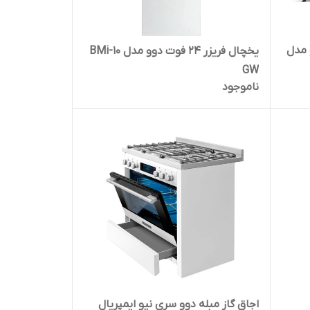
 مدل
یخچال فریزر 24 فوت دوو مدل BMi-10
GW
ناموجود
اجاق گاز مبله دوو سری نیو ایمپریال